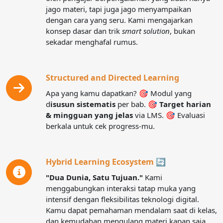
jago materi, tapi juga jago menyampaikan
online via LMS.
Daftar
dengan cara yang seru. Kami mengajarkan
2️⃣
Kenyamanan Maksimal:
Kelas Full AC & Semi-
Privat (tidak berdesakan).
konsep dasar dan trik
smart solution
, bukan
3️⃣
Materi Daging:
Modul TKA lengkap & terstruktur.
sekadar menghafal rumus.
4️⃣
Lokasi Mudah:
Tempat strategis di pusat
keramaian.
Structured and Directed Learning
Investasi terbaik untuk masa depanmu dimulai dari
Apa yang kamu dapatkan? 🎯 Modul yang
sini. Jangan sampai menyesal karena kehabisan kuota
d
isusun sistematis
per bab. 🎯
Target harian
kelas!
& mingguan yang jelas
via LMS. 🎯 Evaluasi
berkala untuk cek progress-mu.
Daftar
Hybrid Learning Ecosystem 🔄
"Dua Dunia, Satu Tujuan."
Kami
menggabungkan interaksi tatap muka yang
intensif dengan fleksibilitas teknologi digital.
Kamu dapat pemahaman mendalam saat di kelas,
dan kemudahan mengulang materi kapan saja