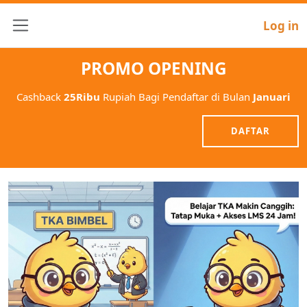
Log in
Side panel
PROMO OPENING
Cashback
25Ribu
Rupiah Bagi Pendaftar di Bulan
Januari
DAFTAR